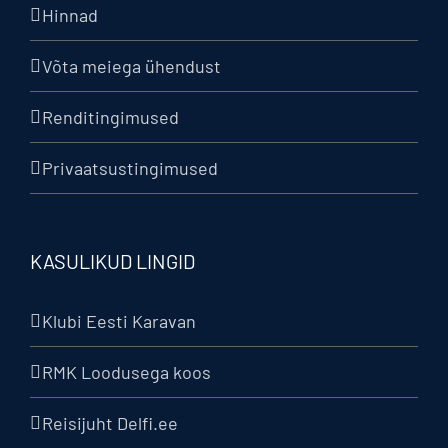
Hinnad
Võta meiega ühendust
Renditingimused
Privaatsustingimused
KASULIKUD LINGID
Klubi Eesti Karavan
RMK Loodusega koos
Reisijuht Delfi.ee