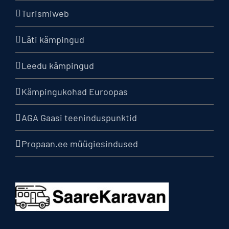
Turismiweb
Läti kämpingud
Leedu kämpingud
Kämpingukohad Euroopas
AGA Gaasi teeninduspunktid
Propaan.ee müügiesindused