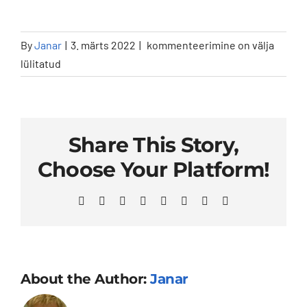
Are
By
Janar
|
3. märts 2022
|
kommenteerimine on välja
dealership
lülitatud
discounts
available?
Share This Story,
Choose Your Platform!
Facebook
X
Reddit
LinkedIn
WhatsApp
Telegram
Pinterest
Email
About the Author:
Janar