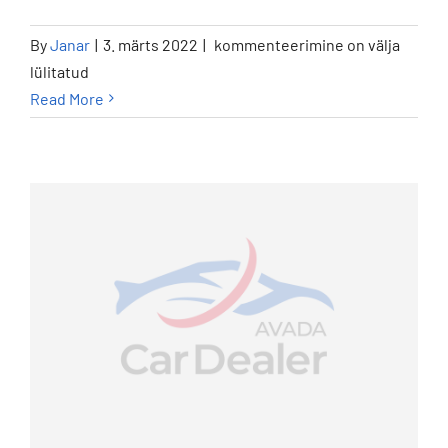
What
By
Janar
|
3. märts 2022
|
kommenteerimine on välja
kind
lülitatud
of
Read More
financing
services
do
you
offer?