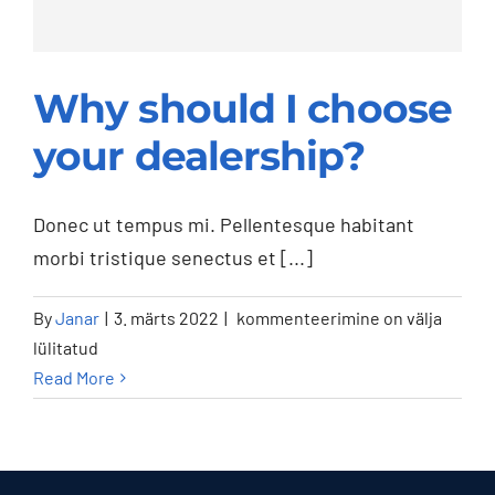
Why should I choose
your dealership?
Why should I choose
Donec ut tempus mi. Pellentesque habitant
morbi tristique senectus et [...]
your dealership?
Why
By
Janar
|
3. märts 2022
|
kommenteerimine on välja
should
lülitatud
I
Read More
choose
your
dealership?