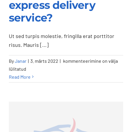
express delivery
service?
Do you offer an
express delivery
Ut sed turpis molestie, fringilla erat porttitor
service?
risus. Mauris [...]
Do
By
Janar
|
3. märts 2022
|
kommenteerimine on välja
you
lülitatud
offer
Read More
an
express
delivery
service?