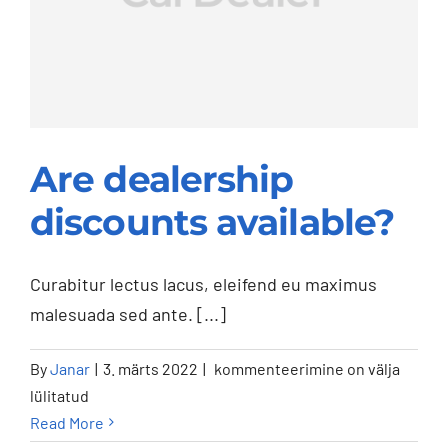
Are dealership
discounts available?
Are dealership
Curabitur lectus lacus, eleifend eu maximus
malesuada sed ante. [...]
discounts available?
Are
By
Janar
|
3. märts 2022
|
kommenteerimine on välja
dealership
lülitatud
discounts
Read More